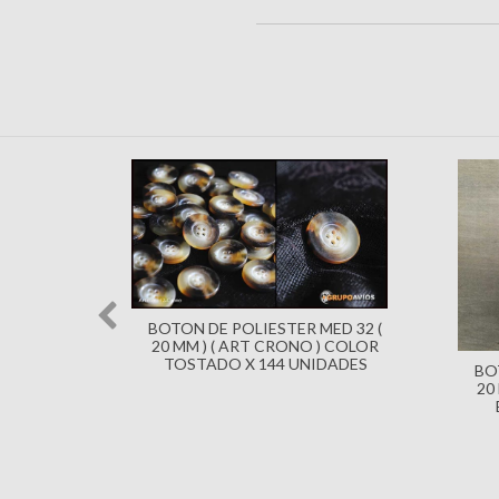
 MEDIDA
BOTON DE POLIESTER MED 32 (
GO - X
20 MM ) ( ART CRONO ) COLOR
TOSTADO X 144 UNIDADES
BO
20