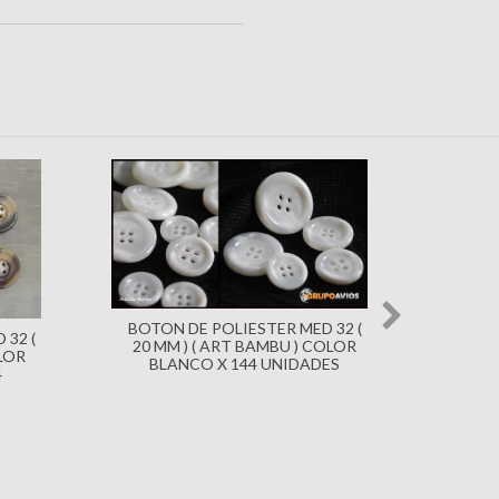
BOTON DE POLIESTER MED 32 (
 32 (
20 MM ) ( ART BAMBU ) COLOR
OLOR
BLANCO X 144 UNIDADES
4
BOTON
20 M
NE