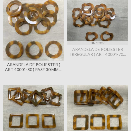
SIN STOCK
ARANDELA DE POLIESTER
IRREGULAR ( ART 40004-70 )
PASE 26 MM X 100 UNIDADES
- COLOR TOSTADO - ANIMAL
ARANDELA DE POLIESTER (
PRINT
ART 40001-80 ) PASE 30 MM X
100 UNIDADES - COLOR
TOSTADO - ANIMAL PRINT