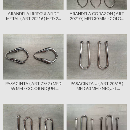
ARANDELA IRREGULAR DE
ARANDELA CORAZON ( ART
METAL ( ART 20216 ) MED 20
20210 ) MED 30 MM - COLOR
MM - COLOR NIQUEL
NIQUEL BRILLANTE X 100
BRILLANTE X 100 UNIDADES
UNIDADES
PASACINTA ( ART 7752 ) MED
PASACINTA U ( ART 20619 )
65 MM - COLOR NIQUEL
MED 60 MM - NIQUEL
BRILLANTE X 100 UNIDADES
BRILLANTE X 100 UNIDADES