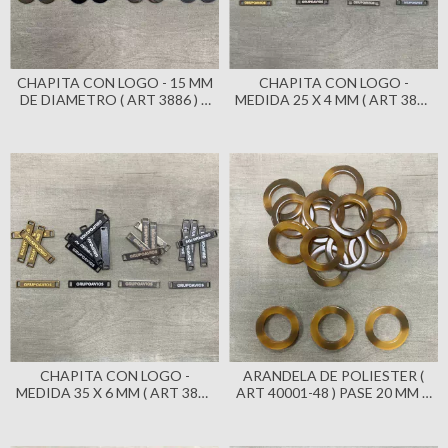
CHAPITA CON LOGO - 15 MM
CHAPITA CON LOGO -
DE DIAMETRO ( ART 3886 ) X
MEDIDA 25 X 4 MM ( ART 3854
1000 UNIDADES - SISTEMA
) X 1000 UNIDADES - SISTEMA
LASER
LASER
CHAPITA CON LOGO -
ARANDELA DE POLIESTER (
MEDIDA 35 X 6 MM ( ART 3885
ART 40001-48 ) PASE 20 MM X
) X 1000 UNIDADES - SISTEMA
100 UNIDADES - COLOR
LASER
TOSTADO - ANIMAL PRINT