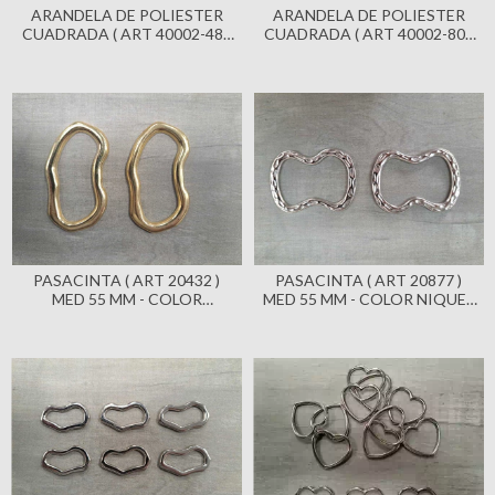
ARANDELA DE POLIESTER
ARANDELA DE POLIESTER
CUADRADA ( ART 40002-48 )
CUADRADA ( ART 40002-80 )
30X30MM - PASE 20 MM X 100
50X50MM - PASE 30 MM X 100
UNIDADES - COLOR
UNIDADES - COLOR
TOSTADO - ANIMAL PRINT
TOSTADO - ANIMAL PRINT
PASACINTA ( ART 20432 )
PASACINTA ( ART 20877 )
MED 55 MM - COLOR
MED 55 MM - COLOR NIQUEL
DORADO X 100 UNIDADES
BRILLANTE X 100 UNIDADES