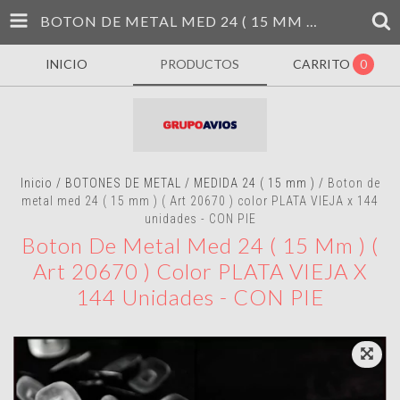
BOTON DE METAL MED 24 ( 15 MM ) ( ART 20670 ) COLOR PLATA VIEJA X 144 UNIDADES - CON PIE
INICIO
PRODUCTOS
CARRITO
0
Inicio
/
BOTONES DE METAL
/
MEDIDA 24 ( 15 mm )
/
Boton de
metal med 24 ( 15 mm ) ( Art 20670 ) color PLATA VIEJA x 144
unidades - CON PIE
Boton De Metal Med 24 ( 15 Mm ) (
Art 20670 ) Color PLATA VIEJA X
144 Unidades - CON PIE