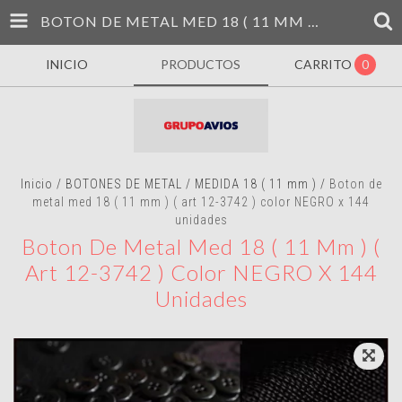
BOTON DE METAL MED 18 ( 11 MM ) ( ART 12-3742 ) COLOR NEGRO X 144 UNIDADES
INICIO
PRODUCTOS
CARRITO
0
Inicio
/
BOTONES DE METAL
/
MEDIDA 18 ( 11 mm )
/
Boton de
metal med 18 ( 11 mm ) ( art 12-3742 ) color NEGRO x 144
unidades
Boton De Metal Med 18 ( 11 Mm ) (
Art 12-3742 ) Color NEGRO X 144
Unidades