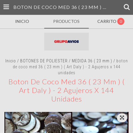
BOTON DE COCO MED 36 ( 23 MM ) ( ART DALY ) - 2 AGUJEROS X 144 UNIDADES
INICIO
PRODUCTOS
CARRITO
0
Inicio
/
BOTONES DE POLIESTER
/
MEDIDA 36 ( 23 mm )
/
boton
de coco med 36 ( 23 mm ) ( Art Daly ) - 2 Agujeros x 144
unidades
Boton De Coco Med 36 ( 23 Mm ) (
Art Daly ) - 2 Agujeros X 144
Unidades