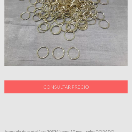
Arandela de metal ( art 20374 ) med 10 mm - color DORADO