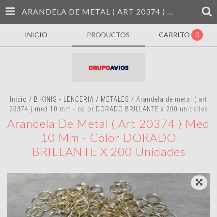
ARANDELA DE METAL ( ART 20374 ) MED 10 MM - COLOR DORADO BRILLANTE X 200 UNIDADES
INICIO
PRODUCTOS
CARRITO
0
Inicio
/
BIKINIS - LENCERIA
/
METALES
/
Arandela de metal ( art
20374 ) med 10 mm - color DORADO BRILLANTE x 200 unidades
Arandela De Metal ( Art 20374 ) Med
10 Mm - Color DORADO
BRILLANTE X 200 Unidades