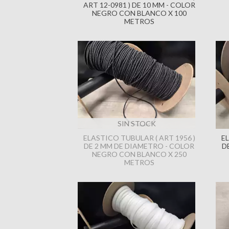
ART 12-0981 ) DE 10 MM - COLOR
NEGRO CON BLANCO X 100
METROS
SIN STOCK
ELASTICO TUBULAR ( ART 1956 )
EL
DE 2 MM DE DIAMETRO - COLOR
D
NEGRO CON BLANCO X 250
METROS