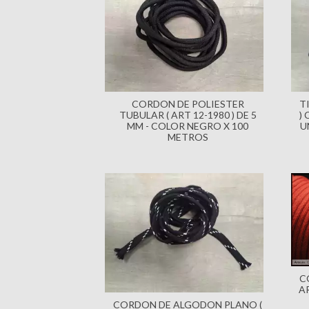
CORDON DE POLIESTER
T
TUBULAR ( ART 12-1980 ) DE 5
)
MM - COLOR NEGRO X 100
U
METROS
C
AR
CORDON DE ALGODON PLANO (