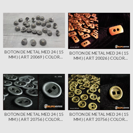
PLATA VIEJA X 144 UNIDADES
NIQUEL BRILLANTE X 144
- PIRAMIDE - CON PIE
UNIDADES - CON 4
AGUJEROS
BOTON DE METAL MED 24 ( 15
BOTON DE METAL MED 24 ( 15
MM ) ( ART 20069 ) COLOR
MM ) ( ART 20026 ) COLOR
BRONCE VIEJO X 144
BRONCE VIEJO X 144
UNIDADES - PIRAMIDE - CON
UNIDADES - RECTANGULAR -
PIE
CON 2 AGUJEROS
BOTON DE METAL MED 24 ( 15
BOTON DE METAL MED 24 ( 15
MM ) ( ART 20756 ) COLOR
MM ) ( ART 20756 ) COLOR
PLATA VIEJA X 144 UNIDADES
BRONCE VIEJO X 144
- CON 2 AGUJEROS
UNIDADES - CON 2